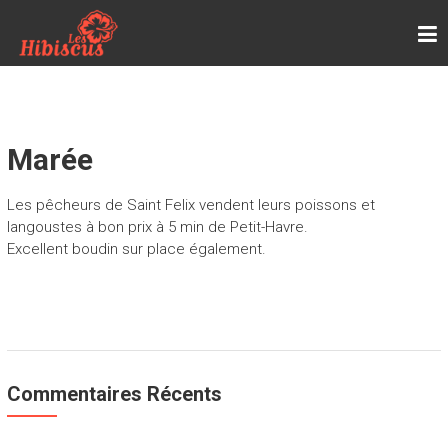
Skip
LES HIBISCUS
to
Page d'accueil de la location de vacances, les
content
Hibiscus, chez Renée, à Petit-Havre, en
Guadeloupe
Marée
Les pêcheurs de Saint Felix vendent leurs poissons et
langoustes à bon prix à 5 min de Petit-Havre.
Excellent boudin sur place également.
Commentaires Récents