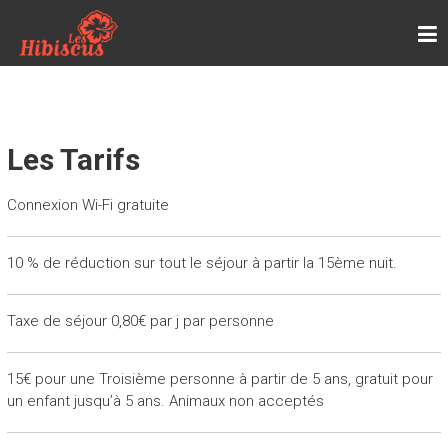
Skip
LES HIBISCUS
to
Page d'accueil de la location de vacances, les
content
Hibiscus, chez Renée, à Petit-Havre, en
Guadeloupe
Les Tarifs
Connexion Wi-Fi gratuite
10 % de réduction sur tout le séjour à partir la 15ème nuit.
Taxe de séjour 0,80€ par j par personne
15€ pour une Troisième personne à partir de 5 ans, gratuit pour
un enfant jusqu’à 5 ans. Animaux non acceptés