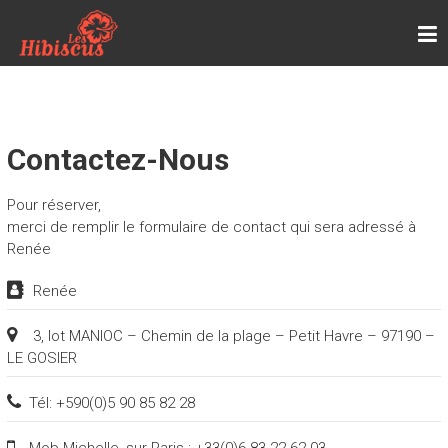
Skip
LES HIBISCUS
to
Page d'accueil de la location de vacances, les
content
Hibiscus, chez Renée, à Petit-Havre, en
Guadeloupe
Contactez-Nous
Pour réserver,
merci de remplir le formulaire de contact qui sera adressé à
Renée
Renée
3, lot MANIOC – Chemin de la plage – Petit Havre – 97190 –
LE GOSIER
Tél: +590(0)5 90 85 82 28